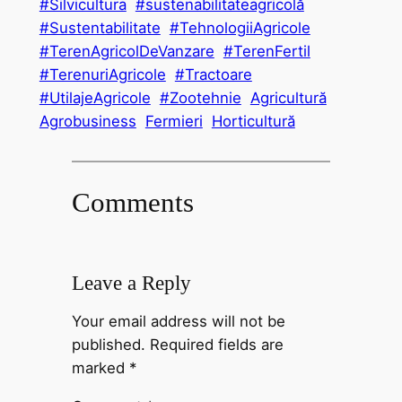
#Silvicultura
#sustenabilitateagricolă
#Sustentabilitate
#TehnologiiAgricole
#TerenAgricolDeVanzare
#TerenFertil
#TerenuriAgricole
#Tractoare
#UtilajeAgricole
#Zootehnie
Agricultură
Agrobusiness
Fermieri
Horticultură
Comments
Leave a Reply
Your email address will not be
published.
Required fields are
marked
*