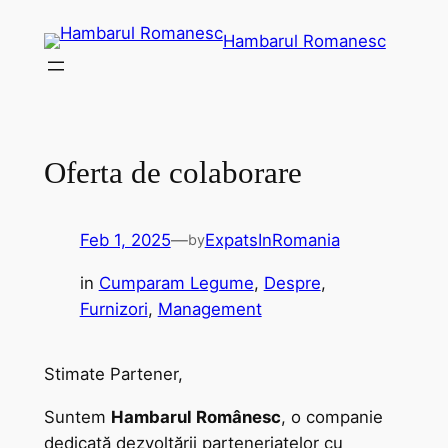
Skip
Hambarul Romanesc
to
content
Oferta de colaborare
Feb 1, 2025
—
ExpatsInRomania
by
in
Cumparam Legume
, 
Despre
, 
Furnizori
, 
Management
Stimate Partener,
Suntem
Hambarul Românesc
, o companie
dedicată dezvoltării parteneriatelor cu