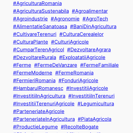
#AgriculturaRomania
#AgriculturaSustenabila
#Agroalimentar
#Agroindustrie
#Agronomie
#AgroTech
#AlimentatieSanatoasa
#BaniDinAgricultura
#CultivareTerenuri
#CulturaCerealelor
#CulturaPlante
#CulturiAgricole
#CumparTerenAgricol
#DezvoltareAgrara
#DezvoltareRurala
#ExploatatiiAgricole
#Ferme
#FermeDeVanzare
#FermeFamiliale
#FermeModerne
#FermeRomania
#FermieriRomania
#FonduriAgricole
#HambarulRomanesc
#InvestitiiAgricole
#InvestitiiInAgricultura
#InvestitiiInTerenuri
#InvestitiiTerenuriAgricole
#Legumicultura
#ParteneriateAgricole
#ParteneriateInAgricultura
#PiataAgricola
#ProductieLegume
#RecolteBogate