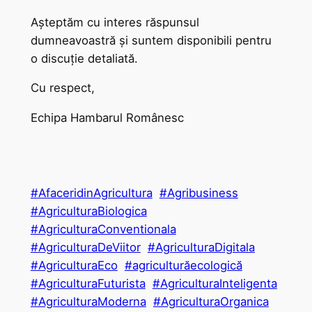
Așteptăm cu interes răspunsul
dumneavoastră și suntem disponibili pentru
o discuție detaliată.
Cu respect,
Echipa Hambarul Românesc
#AfaceridinAgricultura
#Agribusiness
#AgriculturaBiologica
#AgriculturaConventionala
#AgriculturaDeViitor
#AgriculturaDigitala
#AgriculturaEco
#agriculturăecologică
#AgriculturaFuturista
#AgriculturaInteligenta
#AgriculturaModerna
#AgriculturaOrganica