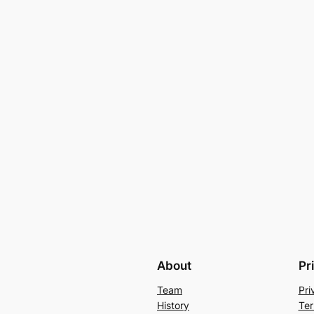
About
Pr
Team
Pri
History
Ter