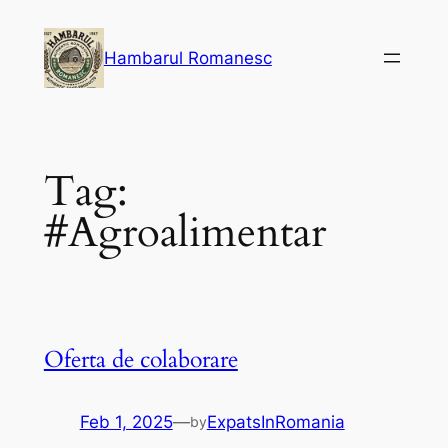
Skip
to
Hambarul Romanesc
content
Tag:
#Agroalimentar
Oferta de colaborare
Feb 1, 2025
—
ExpatsInRomania
by