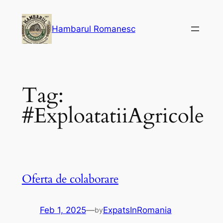
Skip
to
Hambarul Romanesc
content
Tag:
#ExploatatiiAgricole
Oferta de colaborare
Feb 1, 2025
—
ExpatsInRomania
by