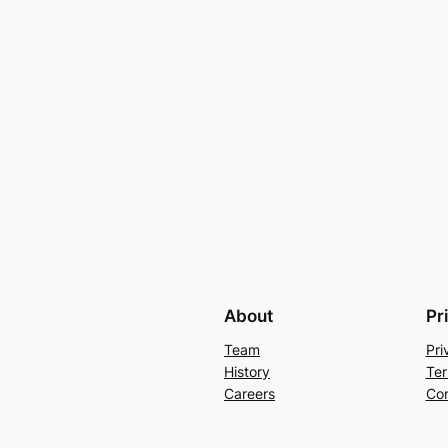
About
Pr
Team
Pri
History
Ter
Careers
Con