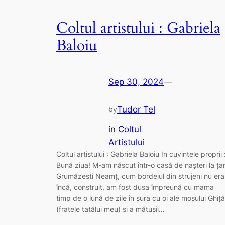
Coltul artistului : Gabriela
Baloiu
Sep 30, 2024
—
Tudor Tel
by
in
Coltul
Artistului
Coltul artistului : Gabriela Baloiu In cuvintele proprii
Bună ziua! M-am născut într-o casă de nașteri la ța
Grumăzesti Neamț, cum bordeiul din strujeni nu era
încă, construit, am fost dusa împreună cu mama
timp de o lună de zile în șura cu oi ale moșului Ghiță
(fratele tatălui meu) si a mătușii…