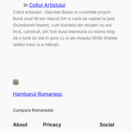
in
Coltul Artistului
Coltul artistului : Gabriela Baloiu In cuvintele proprii :
Bună ziua! M-am născut într-o casă de nașteri la țară
Grumăzesti Neamț, cum bordeiul din strujeni nu era
încă, construit, am fost dusa împreună cu mama timp
de o lună de zile în șura cu oi ale moșului Ghiță (fratele
tatălui meu) si a mătușii…
Hambarul Romanesc
Cumpara Romaneste
About
Privacy
Social