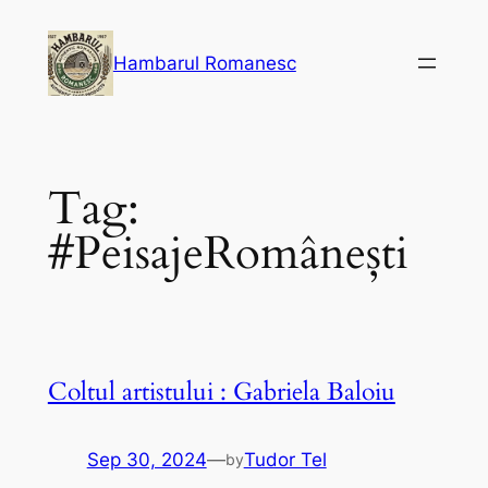
Skip
to
Hambarul Romanesc
content
Tag:
#PeisajeRomânești
Coltul artistului : Gabriela Baloiu
Sep 30, 2024
—
Tudor Tel
by