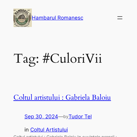
Skip
to
Hambarul Romanesc
content
Tag:
#CuloriVii
Coltul artistului : Gabriela Baloiu
Sep 30, 2024
—
Tudor Tel
by
in
Coltul Artistului
Coltul artistului : Gabriela Baloiu In cuvintele proprii :