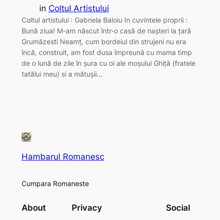
in
Coltul Artistului
Coltul artistului : Gabriela Baloiu In cuvintele proprii :
Bună ziua! M-am născut într-o casă de nașteri la țară
Grumăzesti Neamț, cum bordeiul din strujeni nu era
încă, construit, am fost dusa împreună cu mama timp
de o lună de zile în șura cu oi ale moșului Ghiță (fratele
tatălui meu) si a mătușii…
Hambarul Romanesc
Cumpara Romaneste
About
Privacy
Social