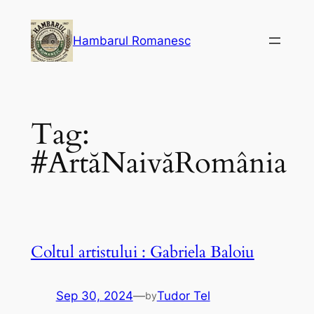
Skip
to
Hambarul Romanesc
content
Tag:
#ArtăNaivăRomânia
Coltul artistului : Gabriela Baloiu
Sep 30, 2024
—
Tudor Tel
by