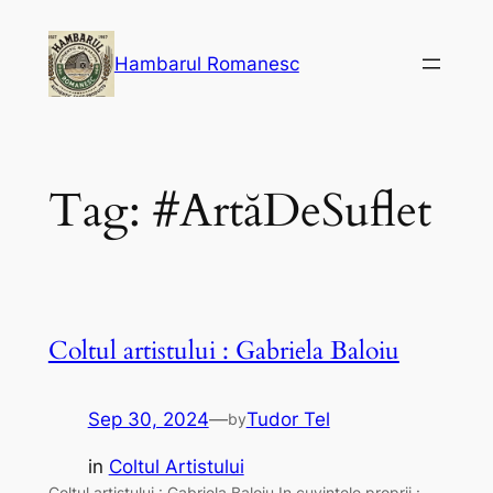
Skip
to
Hambarul Romanesc
content
Tag:
#ArtăDeSuflet
Coltul artistului : Gabriela Baloiu
Sep 30, 2024
—
Tudor Tel
by
in
Coltul Artistului
Coltul artistului : Gabriela Baloiu In cuvintele proprii :